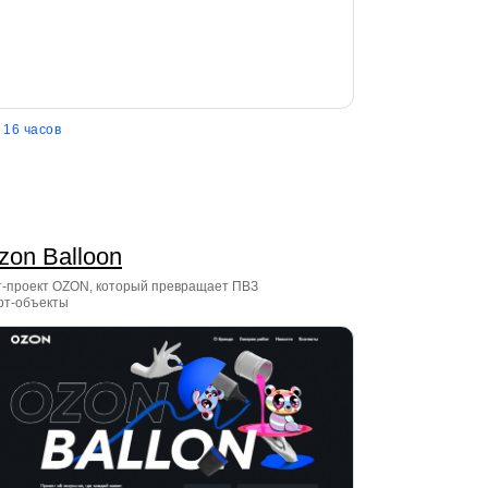
16 часов
zon Balloon
т-проект OZON, который превращает ПВЗ
рт-объекты