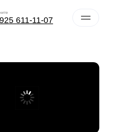
ните
LET'S GO!
 925 611-11-07