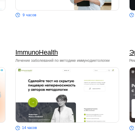
9 часов
ImmunoHealth
Э
Лечение заболеваний по методике иммунодиетологии
Ре
14 часов