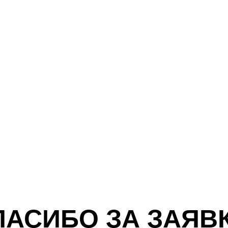
СИБО ЗА ЗАЯВКУ!
е совсем скоро мы с вами свяжемся :)